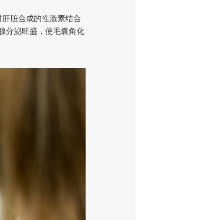
时肝脏合成的性激素结合
脂腺分泌旺盛，使毛囊角化