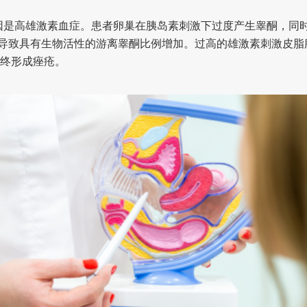
因是高雄激素血症。患者卵巢在胰岛素刺激下过度产生睾酮，同
，导致具有生物活性的游离睾酮比例增加。过高的雄激素刺激皮
终形成痤疮。