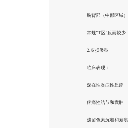
胸背部（中部区域）
常规"T区"反而较少
2.皮损类型
临床表现：
深在性炎症性丘疹
疼痛性结节和囊肿
遗留色素沉着和瘢痕