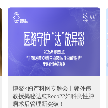
博鳌×妇产科网专题会丨郭孙伟
教授揭秘达愈Reco22妇科良性肿
瘤术后管理新突破！