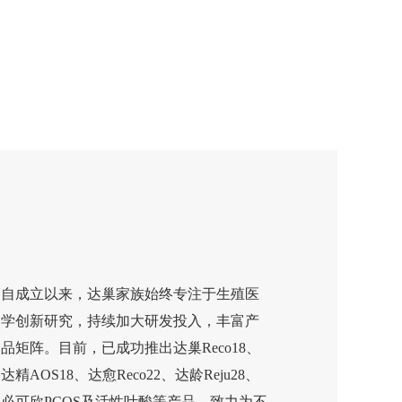
自成立以来，达巢家族始终专注于生殖医
学创新研究，持续加大研发投入，丰富产
品矩阵。目前，已成功推出达巢Reco18、
达精AOS18、达愈Reco22、达龄Reju28、
必可欣PCOS及活性叶酸等产品，致力为不