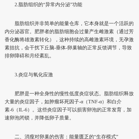
2.脂肪组织的“异常内分泌”功能
脂肪组织并非简单的能量仓库，它本身就是一个活跃的
内分泌器官。肥胖者的脂肪细胞会过量产生雌激素（通过芳
香化酶将雄激素转化），这种持续的高雌激素环境，无孕激
素拮抗，会干扰下丘脑-垂体-卵巢轴的正常反馈调节，导致
排卵障碍和月经紊乱。
3.炎症与氧化应激
肥胖是一种全身性的慢性低度炎症状态。脂肪组织释放
大量的炎症因子，如肿瘤坏死因子-α（TNF-α）和白介
素-6（IL-6）。这些炎症因子可以损害卵泡的正常发育，加
速卵泡闭锁，并降低卵子质量。
二、消瘦对卵巢的伤害：能量匮乏的“生存模式”