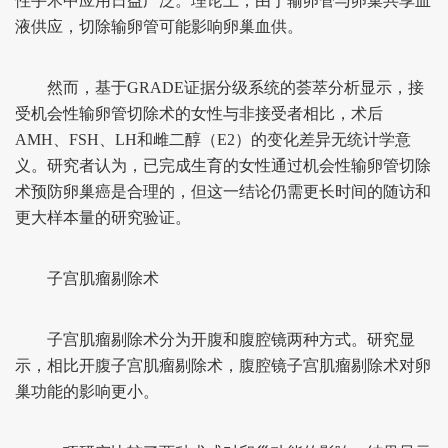
性手术中应用日益广泛。理论上，由于输卵管与卵巢共享血
液供应，切除输卵管可能影响卵巢血供。
然而，基于GRADE证据分级系统的荟萃分析显示，接
受机会性输卵管切除术的女性与非接受者相比，术后
AMH、FSH、LH和雌二醇（E2）的变化差异无统计学意
义。研究者认为，已完成生育的女性通过机会性输卵管切除
术预防卵巢癌是合理的，但这一结论仍需更长时间的随访和
更大样本量的研究验证。
子宫肌瘤剔除术
子宫肌瘤剔除术分为开腹和腹腔镜两种方式。研究显
示，相比开腹子宫肌瘤剔除术，腹腔镜子宫肌瘤剔除术对卵
巢功能的影响更小。