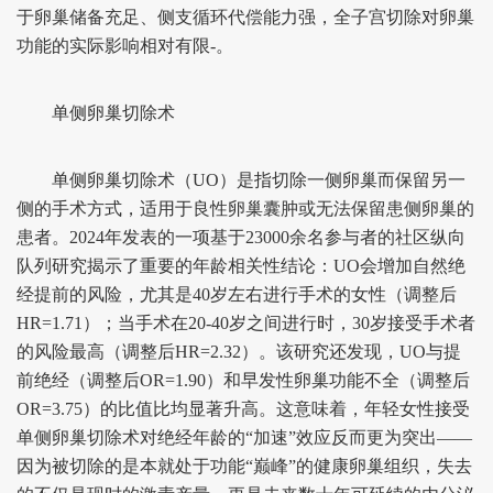
于卵巢储备充足、侧支循环代偿能力强，全子宫切除对卵巢
功能的实际影响相对有限-。
单侧卵巢切除术
单侧卵巢切除术（UO）是指切除一侧卵巢而保留另一
侧的手术方式，适用于良性卵巢囊肿或无法保留患侧卵巢的
患者。2024年发表的一项基于23000余名参与者的社区纵向
队列研究揭示了重要的年龄相关性结论：UO会增加自然绝
经提前的风险，尤其是40岁左右进行手术的女性（调整后
HR=1.71）；当手术在20-40岁之间进行时，30岁接受手术者
的风险最高（调整后HR=2.32）。该研究还发现，UO与提
前绝经（调整后OR=1.90）和早发性卵巢功能不全（调整后
OR=3.75）的比值比均显著升高。这意味着，年轻女性接受
单侧卵巢切除术对绝经年龄的“加速”效应反而更为突出——
因为被切除的是本就处于功能“巅峰”的健康卵巢组织，失去