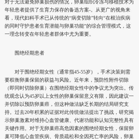
对于无法避免卵巢损伤的情况，卵巢组织冷冻与移植技术为
年轻患者提供了生育力保存的备选方案-。从更广的视角来
看，现代妇科手术已从传统的“病变切除”转向“在根治疾病
的同时守护患者生育潜能与卵巢功能”的综合管理模式，这
一理念转变在年轻患者群体中尤为重要。
围绝经期患者
对于围绝经期女性（通常指45-55岁），手术决策则需
要权衡卵巢保留的获益与风险。近年来，预防性附件切除
（即同时切除卵巢）在围绝经期女性中的争议尤为突出。传
统观念认为45岁以上女性的卵巢保留意义有限，因此建议一
并切除以预防卵巢癌，但这种做法缺乏长期的结局研究支
持。过去20年积累的证据对此传统做法提出了挑战，研究揭
示卵巢激素对维持心血管健康、代谢功能和认知完整性具有
关键作用。对于无卵巢癌高危因素的围绝经期女性，保留卵
巢可降低心血管疾病、骨质疏松和全因死亡率的风险，卵巢