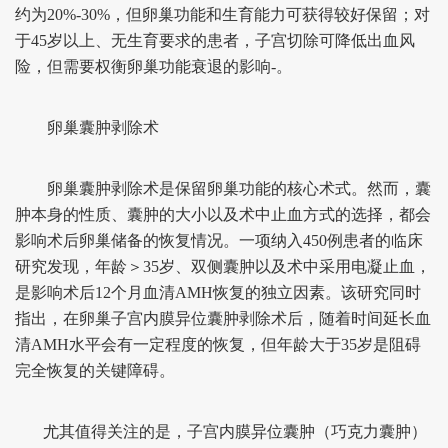
约为20%-30%，但卵巢功能和生育能力可获得较好保留；对
于45岁以上、无生育要求的患者，子宫切除可降低出血风
险，但需要权衡卵巢功能衰退的影响-。
卵巢囊肿剥除术
卵巢囊肿剥除术是保留卵巢功能的核心术式。然而，囊
肿本身的性质、囊肿的大小以及术中止血方式的选择，都会
影响术后卵巢储备的恢复情况。一项纳入450例患者的临床
研究发现，年龄＞35岁、双侧囊肿以及术中采用电凝止血，
是影响术后12个月血清AMH恢复的独立因素。该研究同时
指出，在卵巢子宫内膜异位囊肿剥除术后，随着时间延长血
清AMH水平会有一定程度的恢复，但年龄大于35岁是阻碍
完全恢复的关键障碍。
尤其值得关注的是，子宫内膜异位囊肿（巧克力囊肿）