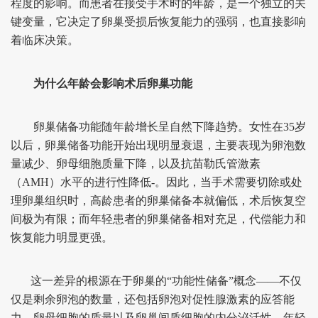
程度的影响。而患者在接受手术时的年龄，是一个独立的关
键变量，它决定了卵巢受损后恢复能力的强弱，也直接影响
着临床决策。
为什么年龄会影响术后卵巢功能
卵巢储备功能随年龄增长呈自然下降趋势。女性在35岁
以后，卵巢储备功能开始出现明显衰退，主要表现为卵泡数
量减少、卵母细胞质量下降，以及抗苗勒氏管激素
（AMH）水平的进行性降低-。因此，当手术需要切除或处
理卵巢组织时，高龄患者的卵巢储备本就偏低，术后恢复空
间极为有限；而年轻患者的卵巢储备相对充足，代偿能力和
恢复能力明显更强。
这一差异的根源在于卵巢的“功能性储备”概念——不仅
仅是剩余卵泡的数量，还包括卵泡对促性腺激素的应答能
力、卵母细胞的质量以及卵巢间质细胞的内分泌活性。年轻