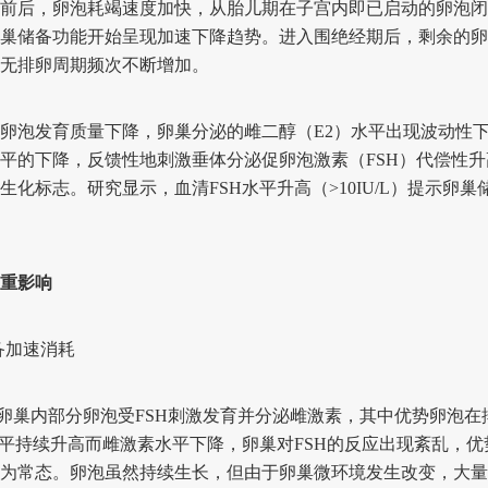
岁前后，卵泡耗竭速度加快，从胎儿期在子宫内即已启动的卵泡
巢储备功能开始呈现加速下降趋势。进入围绝经期后，剩余的卵
无排卵周期频次不断增加。
泡发育质量下降，卵巢分泌的雌二醇（E2）水平出现波动性下
平的下降，反馈性地刺激垂体分泌促卵泡激素（FSH）代偿性升
化标志。研究显示，血清FSH水平升高（>10IU/L）提示卵
重影响
加速消耗
巢内部分卵泡受FSH刺激发育并分泌雌激素，其中优势卵泡在
水平持续升高而雌激素水平下降，卵巢对FSH的反应出现紊乱，
为常态。卵泡虽然持续生长，但由于卵巢微环境发生改变，大量