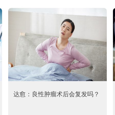
达愈：良性肿瘤术后会复发吗？