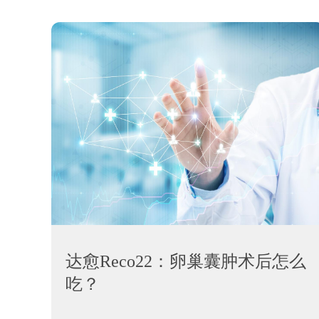
达愈Reco22：卵巢囊肿术后怎么
吃？